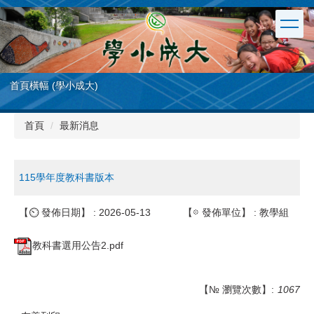
跳
到
主
要
內
容
首頁橫幅 (學小成大)
區
首頁
最新消息
115學年度教科書版本
【⏲︎ 發佈日期】 :
2026-05-13
【𖡼 發佈單位】 :
教學組
教科書選用公告2.pdf
【№ 瀏覽次數】:
1067